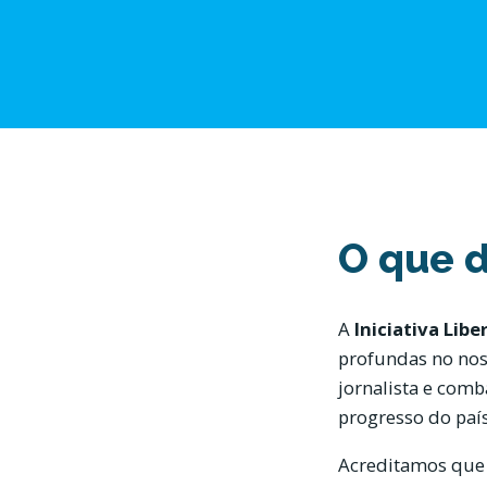
O que 
A
Iniciativa Libe
profundas no noss
jornalista e comb
progresso do paí
Acreditamos que e