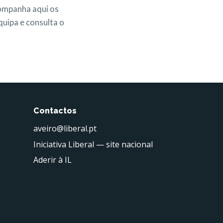
Acompanha aqui os
uipa e consulta o
Contactos
aveiro@liberal.pt
Iniciativa Liberal — site nacional
Aderir à IL