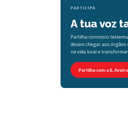
PARTICIPA
A tua voz 
Partilha connosco testem
devam chegar aos órgãos 
na vida local e transforma
Partilha com a IL Aveir