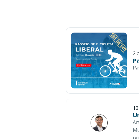
2 
Pa
Pa
10
U
Ar
Mu
pr