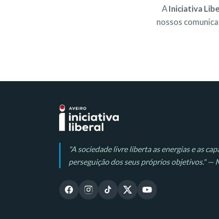
A
Iniciativa Lib
nossos comunicad
"A sociedade livre liberta as energias e as c
perseguição dos seus próprios objetivos." —