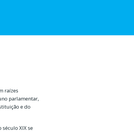
m raízes
buno parlamentar,
stituição e do
 século XIX se