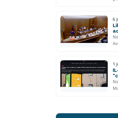
6 
Li
ac
No
Av
1 
IL
“
No
Mu