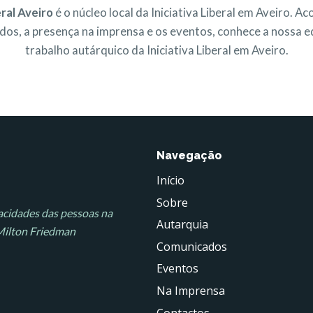
eral Aveiro
é o núcleo local da Iniciativa Liberal em Aveiro. 
os, a presença na imprensa e os eventos, conhece a nossa eq
trabalho autárquico da Iniciativa Liberal em Aveiro.
Navegação
Início
Sobre
apacidades das pessoas na
Autarquia
 Milton Friedman
Comunicados
Eventos
Na Imprensa
Contactos